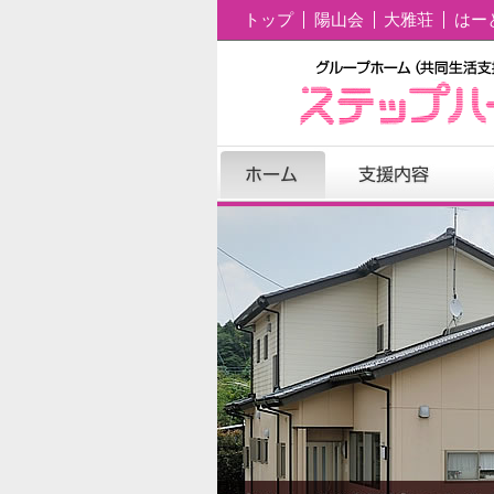
トップ
陽山会
大雅荘
はー