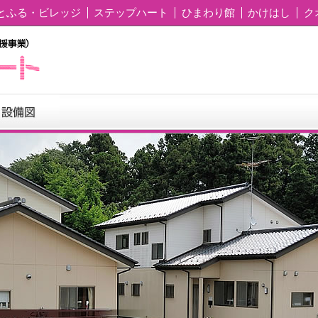
とふる・ビレッジ
ステップハート
ひまわり館
かけはし
ク